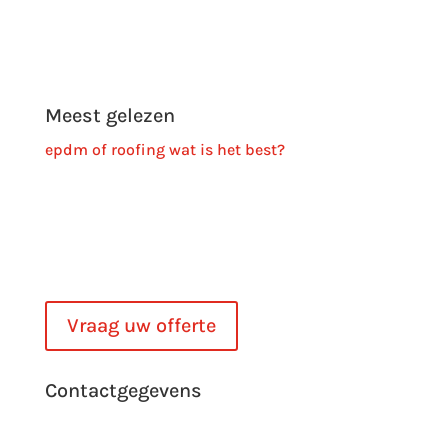
Privacyverklaring
Meest gelezen
epdm of roofing wat is het best?
epdm West-Vlaanderen
epdm Gent
epdm Brugge
epdm dakbedekking Roeselare
Vraag uw offerte
Contactgegevens