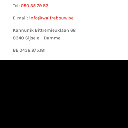
Tel:
050 35 79 82
E-mail:
info@walfrabouw.be
Kannunik Bittremieuxlaan 68
8340 Sijsele – Damme
BE 0438.975.181
Close
this
modul
Wij zijn in bouwverlof van 18/07
tot en met 09/08.