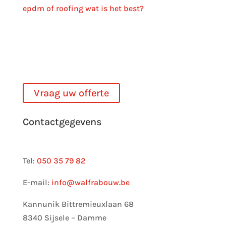
epdm of roofing wat is het best?
epdm West-Vlaanderen
epdm Gent
epdm Brugge
epdm dakbedekking Roeselare
Vraag uw offerte
Contactgegevens
Tel:
050 35 79 82
E-mail:
info@walfrabouw.be
Kannunik Bittremieuxlaan 68
8340 Sijsele – Damme