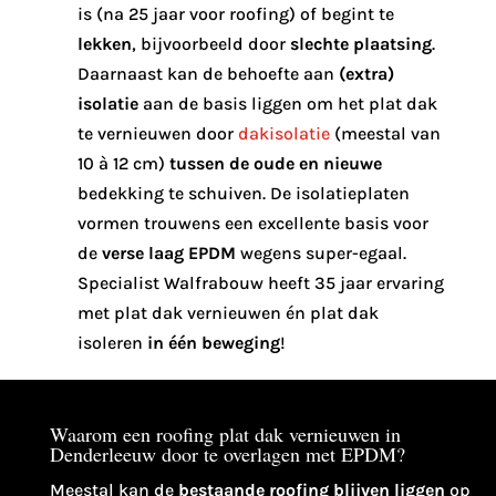
is (na 25 jaar voor roofing) of begint te
lekken
, bijvoorbeeld door
slechte plaatsing
.
Daarnaast kan de behoefte aan
(extra)
isolatie
aan de basis liggen om het plat dak
te vernieuwen door
dakisolatie
(meestal van
10 à 12 cm)
tussen de oude en nieuwe
bedekking te schuiven. De isolatieplaten
vormen trouwens een excellente basis voor
de
verse laag EPDM
wegens super-egaal.
Specialist Walfrabouw heeft 35 jaar ervaring
met plat dak vernieuwen én plat dak
isoleren
in één beweging
!
Waarom een roofing plat dak vernieuwen in
Denderleeuw door te overlagen met EPDM?
Meestal kan de
bestaande roofing blijven liggen
op